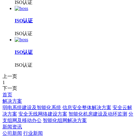
ISO认证
ISO认证
ISO认证
ISO认证
ISO认证
上一页
1
下一页
首页
解决方案
弱电系统建设及智能化系统
信息安全整体解决方案
安全云解
决方案
安全无线网络建设方案
智能化机房建设及动环监测
分
支组网及移动办公
智能化组网解决方案
新闻资讯
公司新闻
行业新闻