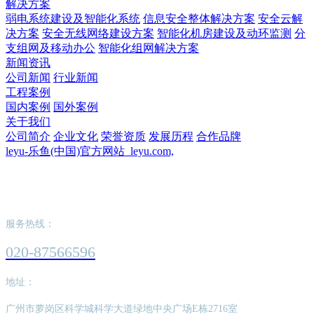
解决方案
弱电系统建设及智能化系统
信息安全整体解决方案
安全云解
决方案
安全无线网络建设方案
智能化机房建设及动环监测
分
支组网及移动办公
智能化组网解决方案
新闻资讯
公司新闻
行业新闻
工程案例
国内案例
国外案例
关于我们
公司简介
企业文化
荣誉资质
发展历程
合作品牌
leyu-乐鱼(中国)官方网站_leyu.com,
leyu-乐鱼(中国)官方网站_leyu.com,
服务热线：
020-87566596
地址：
广州市萝岗区科学城科学大道绿地中央广场E栋2716室